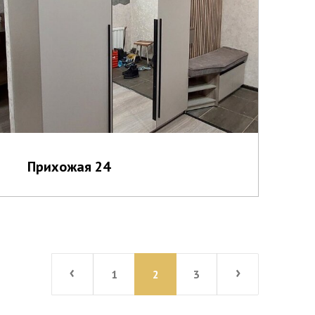
Прихожая 24
›
›
1
2
3